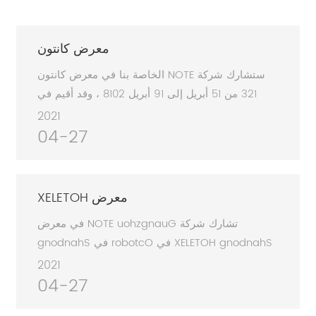
معرض كانتون
ستشارك شركة ETON الخاصة بنا في معرض كانتون
123 من 15 أبريل إلى 19 أبريل 2018 ، وقد أقيم في
مركز معارض كانتون قوانغتشو بازو إكسبو ، رقم كشكنا
2021
رقم 1.1B09-B10. منتجنا!
04-27
معرض HOTELEX
تشارك شركة Guangzhou ETON في معرض
Shandong HOTELEX في Octobor في Shandong
، الصين ،
2021
04-27