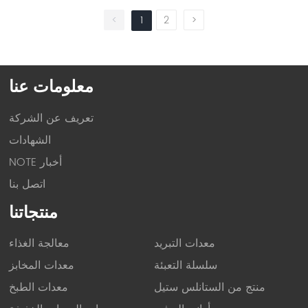
القادوس ، وإعادة ضبط مفتاح القفل.
<
1
2
>
معلومات عنا
تعريف عن الشركة
الشهادات
أخبار ETON
اتصل بنا
منتجاتنا
معدات التبريد
معالجة الغذاء
سلسلة التعبئة
معدات المخابز
منتج من الستانلس ستيل
معدات الطبخ