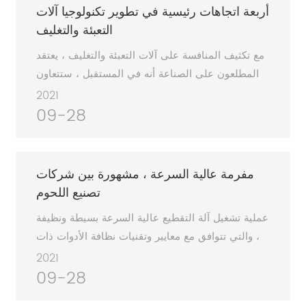
المملكة المتحدة والولايات المتحدة الأمريكية والألمانية
أربعة اتجاهات رئيسية في تطوير تكنولوجيا آلات
وإيطاليا وما إلى ذلك. مرحبًا بكم في زيارة كشكنا
التعبئة والتغليف
والاستفسار عن منتجاتنا.
مع تكثيف المنافسة على آلات التعبئة والتغليف ، يعتقد
المطلعون على الصناعة أنه في المستقبل ، ستتعاون
صناعة التغليف مع اتجاه الأتمتة الصناعية وتتحرك في
2021
اتجاه تكنولوجيا البحث والتطوير والمواهب وآلات
09-28
التغليف عالية السرعة وتطوير التكنولوجيا يتحرك في
الاتجاهات التالية.
مفرمة عالية السرعة ، مشهورة بين شركات
تصنيع اللحوم
عملية تشغيل آلة التقطيع عالية السرعة بسيطة ونظيفة
، والتي تتوافق مع معايير وتقنيات نظافة الأدوات ذات
الصلة ، كما أنها تلبي احتياجات عملية الإنتاج والتشغيل
2021
لمصنع معالجة اللحوم.
09-28