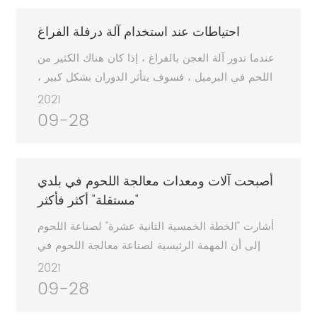
احتياطات عند استخدام آلة درفلة الفراغ
عندما تدور آلة العجن بالفراغ ، إذا كان هناك الكثير من
اللحم في البرميل ، فسوف يتأثر الدوران بشكل كبير ،
وسيكون التقليب غير متساوٍ. سيزداد ، يوصى بتقلب
2021
حوالي 60 بالمائة من الحمل الكامل.
09-28
أصبحت آلات ومعدات معالجة اللحوم في بلدي
"مستقلة" أكثر فأكثر
أشارت "الخطة الخمسية الثانية عشرة" لصناعة اللحوم
إلى أن المهمة الرئيسية لصناعة معالجة اللحوم في
بلدي هي زيادة تعديل هيكل الإنتاج وتطوير معالجة لحوم
2021
الخنزير ولحم البقر والضأن والدواجن بشكل مطرد.
09-28
تحسين هيكل أغذية اللحوم ، وزيادة نسبة اللحوم