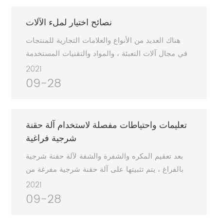
المبردة ، وتقوية المعالجة المكثفة لمنتجات اللحوم ،
وتعزيز الاستخدام الشامل للموارد. مع التطور السريع
نصائح اختيار لملء الآلات
لصناعة اللحوم ، ظهرت العديد من شركات آلات تصنيع
هناك العديد من الأنواع والعلامات التجارية للمنتجات
اللحوم. في المستقبل ، يتمتع سوق آلات معالجة
في مجال آلات التعبئة ، والمواد والتقنيات المستخدمة
اللحوم في بلدي بإمكانيات هائلة ، وستدخل صناعة
معقدة للغاية ، مما يجعل من الصعب على المستهلكين
2021
آلات معالجة اللحوم في جولة جديدة من التطور
الذين يفتقرون إلى المعرفة المهنية الاختيار. وفقًا
09-28
السريع.
للمشكلات وسوء الفهم الذي واجهته عند اختيار آلة
التعبئة ، إليك بعض النصائح للاختيار:
تعليمات واحتياطات مفصلة لاستخدام آلة حقنة
شرجية فراغية
بعد تعقيم المكره والشفرة والشفة لآلة حقنة شرجية
بالفراغ ، يتم تثبيتها على آلة حقنة شرجية مفرغة من
الهواء وفقًا لتسلسل التثبيت. قم بإصلاح دولاب الدفع
2021
أولاً ، ثم قم بتثبيت الشفرة بحيث يكون الفتح متجهًا
09-28
لأسفل ، ثم اضغط لأسفل على شفة التمركز لاستعادة