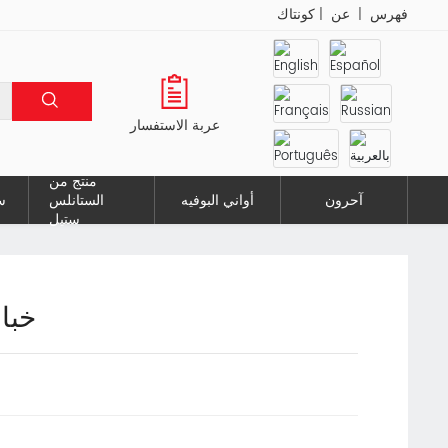
فهرس
|
عن
|
كونتاك
عربة الاستفسار
منتج من
آحرون
أواني البوفيه
الستانلس
س
ستيل
خبا