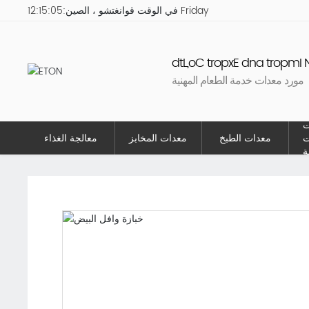
12:15:05 Friday
في الوقت قوانغتشو ، الصين:
Guangzhou ETON Import a
مورد معدات خدمة الطعام المهنية
بيض
خباز الوافل
معدات الوجبات الخفيفة
المنتجات
ت
ت
معدات الطبخ
معدات المخابز
معالجة الغذاء
ة