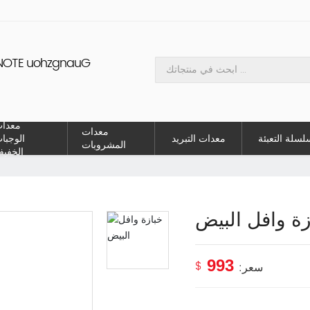
nd Export Co,Ltd
خبازة وافل ال
معدا
معدات
لسلة التعبئة
معدات التبريد
الوجبا
المشروبات
الخفيف
زة وافل البيض
399
$
سعر: